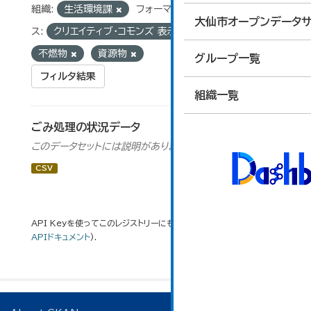
組織:
生活環境課
フォーマット:
CSV
ライセン
大仙市オープンデータサ
ス:
クリエイティブ・コモンズ 表示
タグ:
不燃物
資源物
グループ一覧
フィルタ結果
組織一覧
ごみ処理の状況データ
このデータセットには説明がありません
CSV
API Keyを使ってこのレジストリーにもアクセス可能です
API
(see
APIドキュメント
).