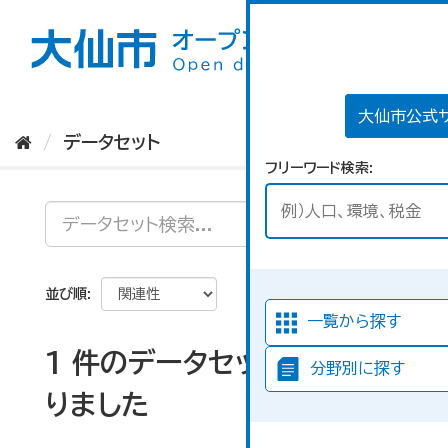
ス
キ
ッ
プ
し
て
大仙市公式
内
データセット
容
フリーワード検索
へ
並び順
一覧から探す
1 件のデータセットが見つか
分野別に探す
りました