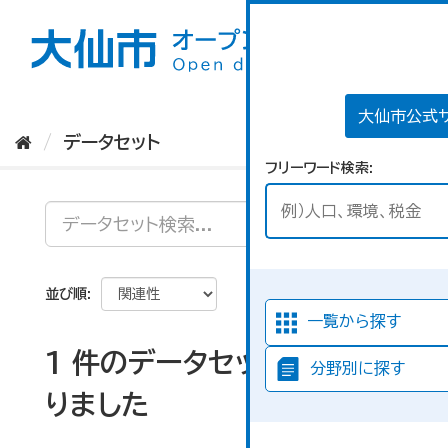
ス
キ
ッ
プ
し
て
大仙市公式
内
データセット
容
フリーワード検索
へ
並び順
一覧から探す
1 件のデータセットが見つか
分野別に探す
りました