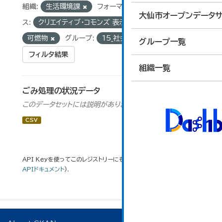
組織:
生活環境課
フォーマット:
CSV
ライセン
大仙市オープンデータサ
ス:
クリエイティブ・コモンズ 表示
タグ:
可燃物
グループ:
15_社会保障・衛生
グループ一覧
フィルタ結果
組織一覧
ごみ処理の状況データ
このデータセットには説明がありません
CSV
API Keyを使ってこのレジストリーにもアクセス可能です
API
(see
APIドキュメント
).