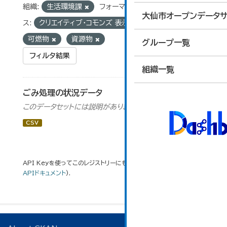
組織:
生活環境課
フォーマット:
CSV
ライセン
大仙市オープンデータサ
ス:
クリエイティブ・コモンズ 表示
タグ:
可燃物
資源物
グループ一覧
フィルタ結果
組織一覧
ごみ処理の状況データ
このデータセットには説明がありません
CSV
API Keyを使ってこのレジストリーにもアクセス可能です
API
(see
APIドキュメント
).