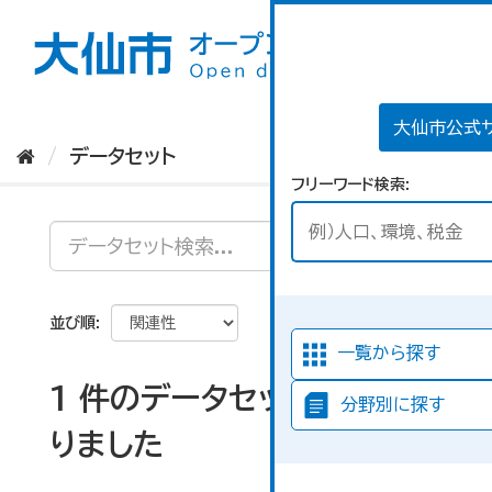
ス
キ
ッ
プ
し
て
大仙市公式
内
データセット
容
フリーワード検索
へ
並び順
一覧から探す
1 件のデータセットが見つか
分野別に探す
りました