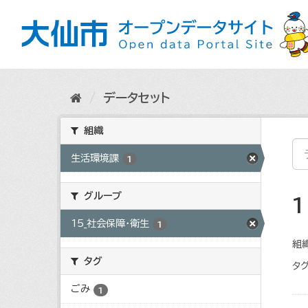
ス
キ
ッ
プ
し
て
内
データセット
容
へ
組織
生活環境課
1
グループ
15_社会保障・衛生
1
組織
タグ
タグ
ごみ
1