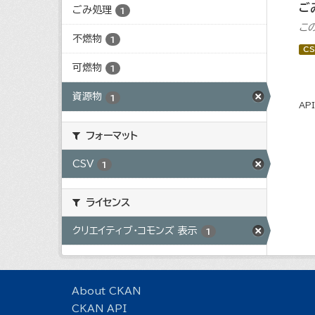
ご
ごみ処理
1
こ
不燃物
1
CS
可燃物
1
資源物
1
AP
フォーマット
CSV
1
ライセンス
クリエイティブ・コモンズ 表示
1
About CKAN
CKAN API