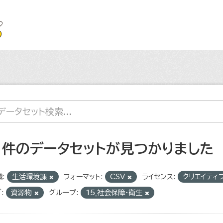
1 件のデータセットが見つかりました
:
生活環境課
フォーマット:
CSV
ライセンス:
クリエイティ
:
資源物
グループ:
15_社会保障・衛生