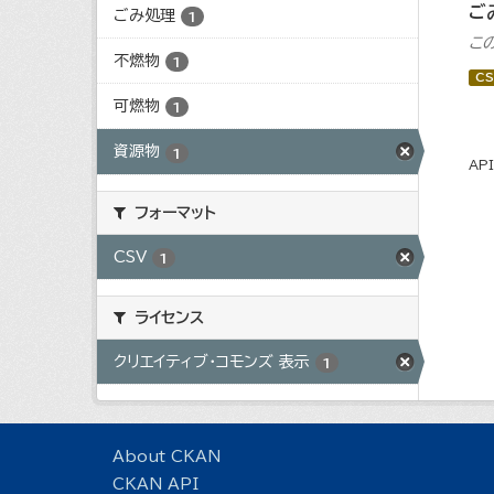
ご
ごみ処理
1
こ
不燃物
1
CS
可燃物
1
資源物
1
AP
フォーマット
CSV
1
ライセンス
クリエイティブ・コモンズ 表示
1
About CKAN
CKAN API