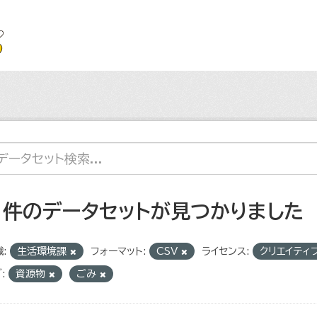
1 件のデータセットが見つかりました
:
生活環境課
フォーマット:
CSV
ライセンス:
クリエイティ
:
資源物
ごみ