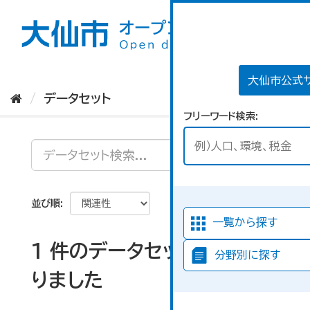
ス
キ
ッ
プ
し
て
大仙市公式
内
データセット
容
フリーワード検索
へ
並び順
一覧から探す
1 件のデータセットが見つか
分野別に探す
りました