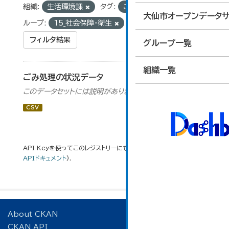
組織:
生活環境課
タグ:
ごみ
可燃物
グ
大仙市オープンデータサ
ループ:
15_社会保障・衛生
フィルタ結果
グループ一覧
組織一覧
ごみ処理の状況データ
このデータセットには説明がありません
CSV
API Keyを使ってこのレジストリーにもアクセス可能です
API
(see
APIドキュメント
).
About CKAN
CKAN API