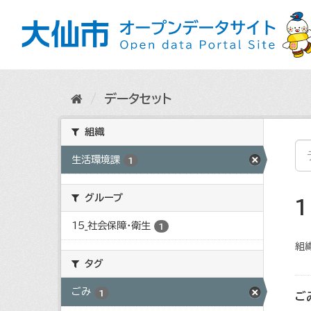
ス
キ
ッ
プ
し
て
内
データセット
容
へ
組織
生活環境課
1
グループ
15_社会保障・衛生
1
組織
タグ
ごみ
1
ご