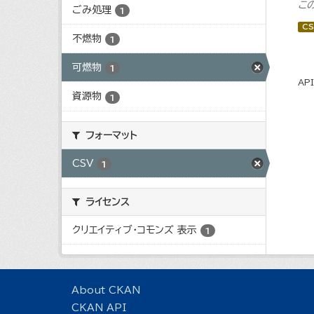
こ
ごみ処理
1
CS
不燃物
1
可燃物
1
AP
資源物
1
フォーマット
CSV
1
ライセンス
クリエイティブ・コモンズ 表示
1
About CKAN
CKAN API