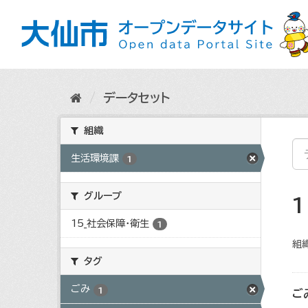
ス
キ
ッ
プ
し
て
内
データセット
容
へ
組織
生活環境課
1
グループ
15_社会保障・衛生
1
組織
タグ
ごみ
1
ご