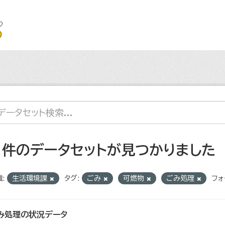
1 件のデータセットが見つかりました
:
生活環境課
タグ:
ごみ
可燃物
ごみ処理
フォ
み処理の状況データ