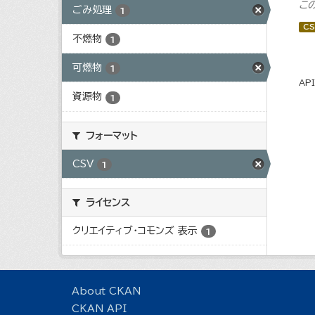
こ
ごみ処理
1
CS
不燃物
1
可燃物
1
AP
資源物
1
フォーマット
CSV
1
ライセンス
クリエイティブ・コモンズ 表示
1
About CKAN
CKAN API