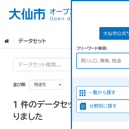
ス
キ
ッ
プ
し
て
大仙市公式
内
データセット
容
フリーワード検索
へ
並び順
一覧から探す
1 件のデータセットが見つか
分野別に探す
りました