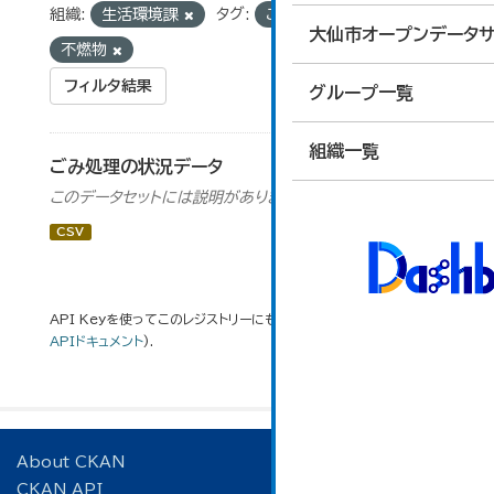
組織:
生活環境課
タグ:
ごみ
可燃物
大仙市オープンデータサ
不燃物
フィルタ結果
グループ一覧
組織一覧
ごみ処理の状況データ
このデータセットには説明がありません
CSV
API Keyを使ってこのレジストリーにもアクセス可能です
API
(see
APIドキュメント
).
About CKAN
CKAN API