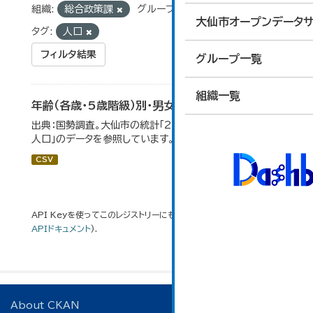
組織:
総合政策課
グループ:
02_人口・世帯
大仙市オープンデータサ
タグ:
人口
フィルタ結果
グループ一覧
組織一覧
年齢（各歳・5歳階級）別・男女別人口
出典：国勢調査。大仙市の統計「2-1 年齢（各歳）別・男女別
人口」のデータを参照しています。
CSV
API Keyを使ってこのレジストリーにもアクセス可能です
API
(see
APIドキュメント
).
About CKAN