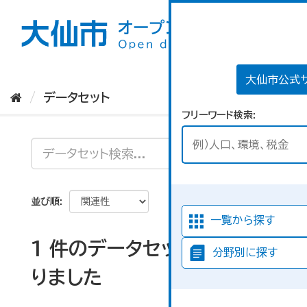
ス
キ
ッ
プ
し
て
大仙市公式
内
データセット
容
フリーワード検索
へ
並び順
一覧から探す
1 件のデータセットが見つか
分野別に探す
りました