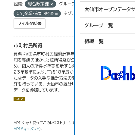
組織:
総合政策課
グループ:
大仙市オープンデータサ
07_企業・家計・経済
タグ:
市民所得
フィルタ結果
グループ一覧
組織一覧
市町村民所得
資料：秋田県市町村民経済計算年報。市町村民所得は、雇
用者報酬のほか、財産所得及び企業所得も含んでいるた
め、 個人の所得水準等を示すものではない。数値は平成
23年基準により、平成18年度から作成されたもので、 新
たなデータの入手や推計方法の変更により、毎年度遡及改
訂を行っている。 大仙市の統計「16-2 市町村民所得」の
データを参照しています。
CSV
API Keyを使ってこのレジストリーにもアクセス可能です
API
(see
APIドキュメント
).