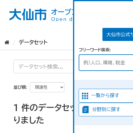
ス
キ
ッ
プ
し
て
大仙市公式
内
データセット
容
フリーワード検索
へ
並び順
一覧から探す
1 件のデータセットが見つか
分野別に探す
りました