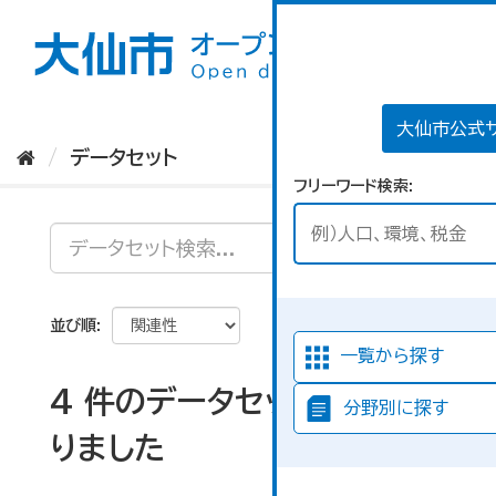
ス
キ
ッ
プ
し
て
大仙市公式
内
データセット
容
フリーワード検索
へ
並び順
一覧から探す
4 件のデータセットが見つか
分野別に探す
りました