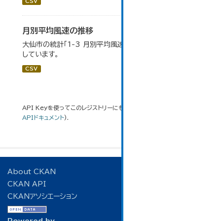
CSV
月別平均風速の推移
大仙市の統計「1-3 月別平均風速の推移」のデータを参照
しています。
CSV
API Keyを使ってこのレジストリーにもアクセス可能です
API
(see
APIドキュメント
).
About CKAN
CKAN API
CKANアソシエーション