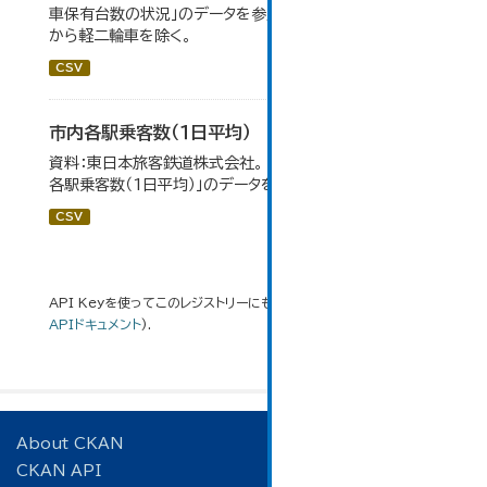
車保有台数の状況」のデータを参照しています。 令和2年
から軽二輪車を除く。
CSV
市内各駅乗客数（１日平均）
資料：東日本旅客鉄道株式会社。 大仙市の統計「8-2 市内
各駅乗客数（1日平均）」のデータを参照しています。
CSV
API Keyを使ってこのレジストリーにもアクセス可能です
API
(see
APIドキュメント
).
About CKAN
CKAN API