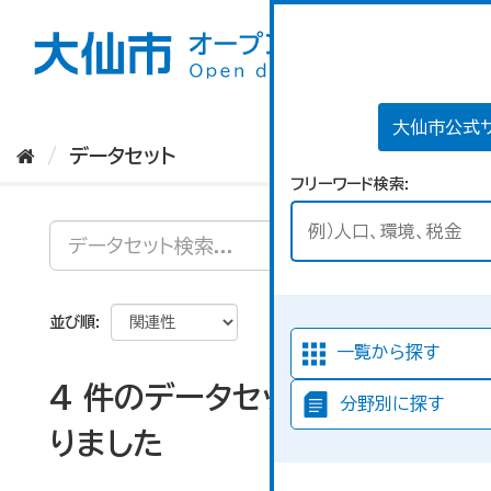
ス
キ
ッ
プ
し
て
大仙市公式
内
データセット
容
フリーワード検索
へ
並び順
一覧から探す
4 件のデータセットが見つか
分野別に探す
りました