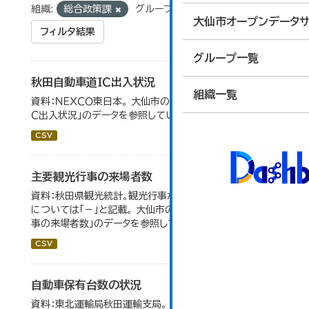
組織:
総合政策課
グループ:
10_運輸・観光
大仙市オープンデータサ
フィルタ結果
グループ一覧
秋田自動車道ＩＣ出入状況
組織一覧
資料：ＮＥＸＣＯ東日本。 大仙市の統計「8-1 秋田自動車道Ｉ
Ｃ出入状況」のデータを参照しています。
CSV
主要観光行事の来場者数
資料：秋田県観光統計。観光行事が開催されなかったもの
については「－」と記載。 大仙市の統計「15-1 主要観光行
事の来場者数」のデータを参照しています。
CSV
自動車保有台数の状況
資料：東北運輸局秋田運輸支局。 大仙市の統計「8-3 自動