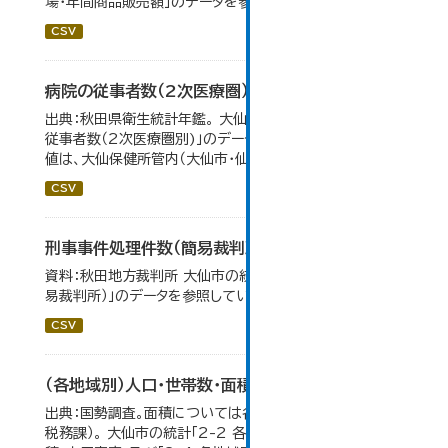
場・年間商品販売額」のデータを参照しています。
CSV
病院の従事者数（2次医療圏）
出典：秋田県衛生統計年鑑。 大仙市の統計「11-12 病院の
従事者数（2次医療圏別)」のデータを参照しています。 数
値は、大仙保健所管内（大仙市・仙北市・美郷町）の総数。
CSV
刑事事件処理件数（簡易裁判所）
資料：秋田地方裁判所 大仙市の統計「12-14民事事件（簡
易裁判所）」のデータを参照しています。
CSV
（各地域別）人口・世帯数・面積・人口密度
出典：国勢調査。面積については各年１月１日時点（大仙市
税務課）。 大仙市の統計「2-2 各地域別人口・人口増減・面