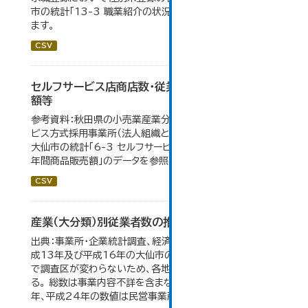
市の統計「13-3 職業紹介の状況」のデータを参照してい
ます。
CSV
セルフサービス店商店数・従業者数・年間商品販売
額等
参考資料：秋田県の小売業産業分類小分類別、セルフサー
ビス方式採用事業所（法人組織と個人経営事業所の合計）。
大仙市の統計「6-3 セルフサービス店 商店数・従業者数・
年間商品販売額」のデータを参照しています。
CSV
産業（大分類）別従業者数の推移
出典：事業所・企業統計調査、経済センサス。 平成11年、平
成13年及び平成16年の大仙市の数値は、合併前、合併後
で調査区が変わらないため、各地域の数値を合算してい
る。 総数は事業内容不詳を含まない。平成11年、平成16
年、平成24年の数値は民営事業所のみの数値。...