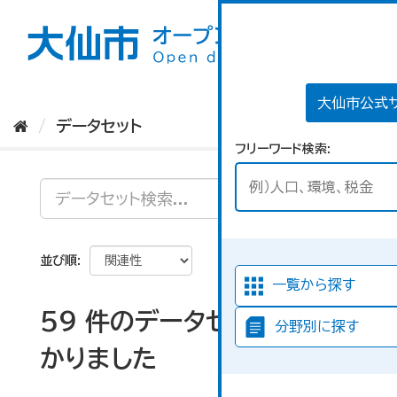
ス
キ
ッ
プ
し
て
大仙市公式
内
データセット
容
フリーワード検索
へ
並び順
一覧から探す
59 件のデータセットが見つ
分野別に探す
かりました