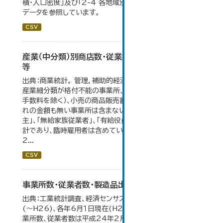
積・人口密度」及び「2-4 各地域別人口・世帯数の推移」の
データを参照しています。
CSV
産業（中分類）別商店数・従業者数・年間商品販売額
等
出典：商業統計。 管理，補助的経済活動のみを行う事業所、
産業細分類が格付不能の事業所、卸売の商品販売額（仲立
手数料を除く）、小売の商品販売額及び仲立手数料のいず
れの金額も無い事業所は含まない。 従業者総数は「個人業
主」、「無給家族従業者」、「有給役員」及び「常用雇用者」の
計であり、臨時雇用者は含めていない。 大仙市の統計「6-
2...
CSV
事業所数・従業者数・製造品出荷額等の推移
出典：工業統計調査、経済センサス。各年12月31日現在
(～H26)、各年6月１日現在(H27～)。 平成23年のみ事
業所数、従業者数は平成24年2月1日現在。 大仙市の統計