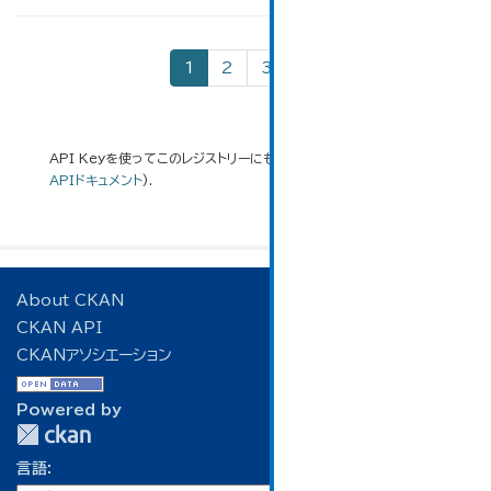
1
2
3
»
API Keyを使ってこのレジストリーにもアクセス可能です
API
(see
APIドキュメント
).
About CKAN
CKAN API
CKANアソシエーション
Powered by
言語