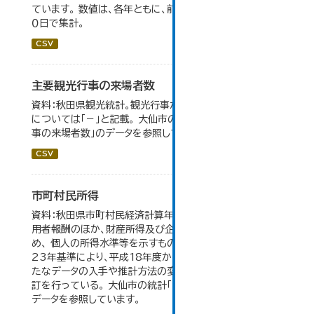
ています。 数値は、各年ともに、前年１０月１日～当年９月３
０日で集計。
CSV
主要観光行事の来場者数
資料：秋田県観光統計。観光行事が開催されなかったもの
については「－」と記載。 大仙市の統計「15-1 主要観光行
事の来場者数」のデータを参照しています。
CSV
市町村民所得
資料：秋田県市町村民経済計算年報。市町村民所得は、雇
用者報酬のほか、財産所得及び企業所得も含んでいるた
め、 個人の所得水準等を示すものではない。数値は平成
23年基準により、平成18年度から作成されたもので、 新
たなデータの入手や推計方法の変更により、毎年度遡及改
訂を行っている。 大仙市の統計「16-2 市町村民所得」の
データを参照しています。