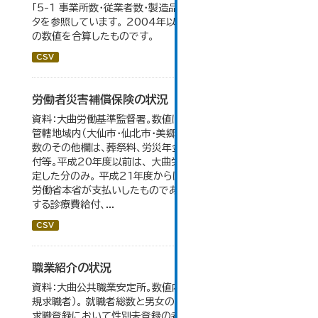
「5-1 事業所数・従業者数・製造品出荷額等の推移」のデー
タを参照しています。 2004年以前の数値は合併前市町村
の数値を合算したものです。
CSV
労働者災害補償保険の状況
資料：大曲労働基準監督署。数値は大曲労働基準監督署の
管轄地域内（大仙市・仙北市・美郷町）の合計。 保険給付件
数のその他欄は、葬祭料、労災年金受給者への介護補償給
付等。平成20年度以前は、 大曲労働基準監督署が支給決
定した分のみ。 平成21年度からは、業務集中化により厚生
労働省本省が支払いしたものであり、指定医療機関等に対
する診療費給付、...
CSV
職業紹介の状況
資料：大曲公共職業安定所。数値内の就職率は（就職者/新
規求職者）。 就職者総数と男女の合計が一致しないのは、
求職登録において性別未登録の者も含まれるため。 大仙