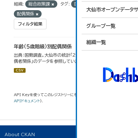
組織:
総合政策課
タグ:
国勢調査
大仙市オープンデータサ
配偶関係
フィルタ結果
グループ一覧
組織一覧
年齢（５歳階級）別配偶関係
出典：国勢調査。大仙市の統計「2-12 年齢（5歳階級）別配
偶者関係」のデータを参照しています。
CSV
API Keyを使ってこのレジストリーにもアクセス可能です
API
(see
APIドキュメント
).
About CKAN