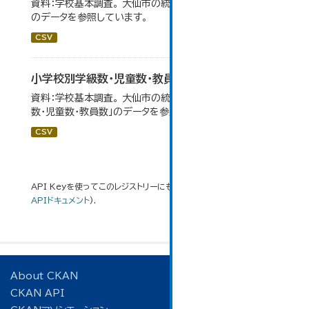
資料：学校基本調査。 大仙市の統計「14-3 小学校の状況」
のデータを参照しています。
CSV
小学校別学級数・児童数・教員数
資料：学校基本調査。 大仙市の統計「14-4 小学校別学級
数・児童数・教員数」のデータを参照しています。
CSV
API Keyを使ってこのレジストリーにもアクセス可能です
API
(see
APIドキュメント
).
About CKAN
CKAN API