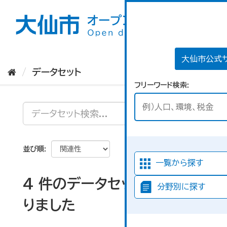
ス
キ
ッ
プ
し
て
大仙市公式
内
データセット
容
フリーワード検索
へ
並び順
一覧から探す
4 件のデータセットが見つか
分野別に探す
りました