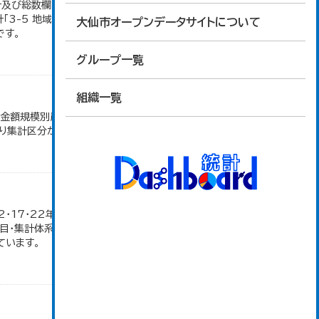
地計及び総数欄については、1ha未満を四捨五入して
「3-5 地域別経営耕地面積」のデータを参照してい
大仙市オープンデータサイトについて
です。
グループ一覧
組織一覧
売金額規模別農家数」のデータを参照しています。
より集計区分が変更となる。
12・17・22年の農業就業人口データが販売農家のみ
目・集計体系が変更となったため、数値なし。 大仙
ています。