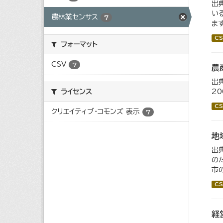
出
い
農林業センサス
7
ま
CS
フォーマット
CSV
7
農
出
2
ライセンス
CS
クリエイティブ・コモンズ 表示
7
地
出
の
市
CS
経