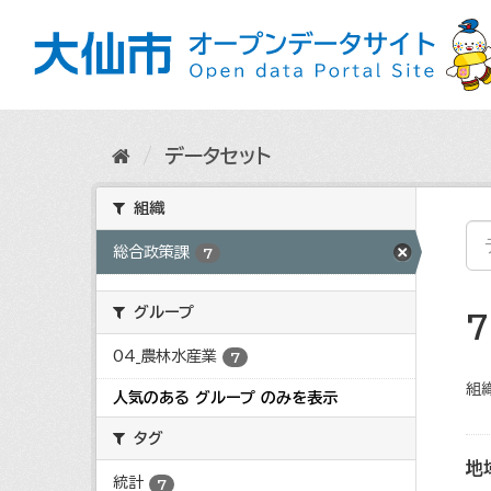
ス
キ
ッ
プ
し
て
内
データセット
容
へ
組織
総合政策課
7
グループ
04_農林水産業
7
組織
人気のある グループ のみを表示
タグ
地
統計
7