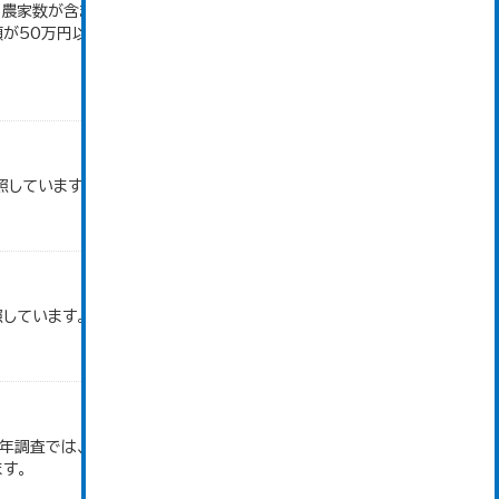
満の農家数が含まれているため横の計と合致しない。
50万円以上の農家。 平成12・17・22・27年数
照しています。
照しています。
和2年調査では、調査項目・集計体系が変更となったた
す。