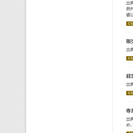
出
例
値
CS
販
出
CS
経
出
CS
専
出
め