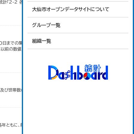
計「2-2 各地域別人口・人口増減・面積・人口密
大仙市オープンデータサイトについて
グループ一覧
組織一覧
日までの集計。 大仙市の統計「2-10 秋田県年齢
4年以前の数値は合併前市町村の数値を合算したもの
口及び世帯数の推移」のデータを参照しています。
各年ともに、前年１０月１日～当年９月３０日で集計。