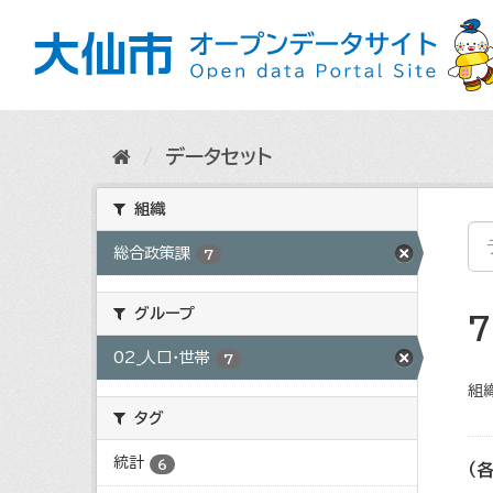
ス
キ
ッ
プ
し
て
内
データセット
容
へ
組織
総合政策課
7
グループ
02_人口・世帯
7
組織
タグ
統計
6
（