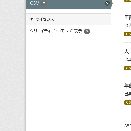
CSV
7
年
ライセンス
出
クリエイティブ・コモンズ 表示
7
CS
人
出
CS
年
出
CS
AP