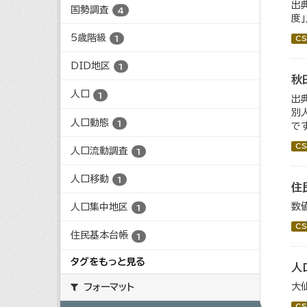
出
国勢調査
4
度
5歳階級
1
CS
DID地区
1
秋
人口
1
出
別
人口動態
1
で
CS
人口流動調査
1
人口移動
1
住
数
人口集中地区
1
CS
住民基本台帳
1
タグをもっと見る
人
大
フォーマット
CS