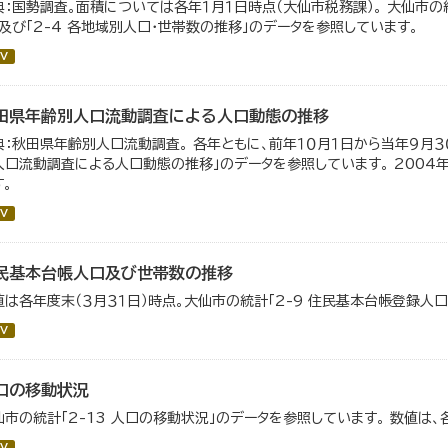
典：国勢調査。面積については各年１月１日時点（大仙市税務課）。 大仙市の統
」及び「2-4 各地域別人口・世帯数の推移」のデータを参照しています。
V
田県年齢別人口流動調査による人口動態の推移
典：秋田県年齢別人口流動調査。 各年ともに、前年１０月１日から当年９月３０
人口流動調査による人口動態の推移」のデータを参照しています。 200
す。
V
民基本台帳人口及び世帯数の推移
値は各年度末（３月３１日）時点。大仙市の統計「2-9 住民基本台帳登録人
V
口の移動状況
仙市の統計「2-13 人口の移動状況」のデータを参照しています。 数値は、
V