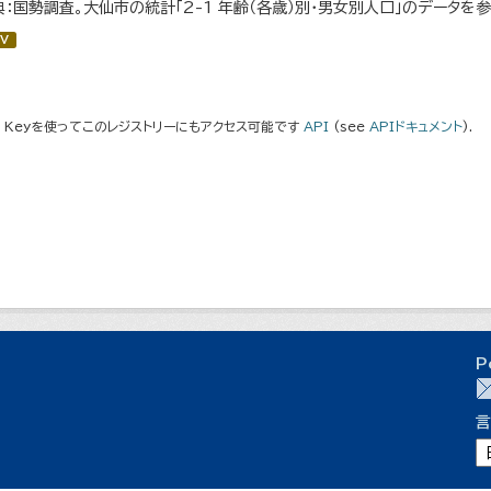
典：国勢調査。大仙市の統計「2-1 年齢（各歳）別・男女別人口」のデータを
V
I Keyを使ってこのレジストリーにもアクセス可能です
API
(see
APIドキュメント
).
P
言