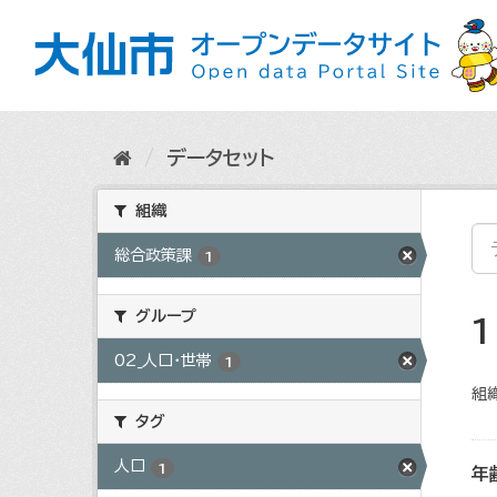
ス
キ
ッ
プ
し
て
内
データセット
容
へ
組織
総合政策課
1
グループ
02_人口・世帯
1
組織
タグ
人口
1
年