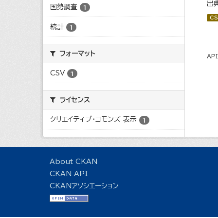
出
国勢調査
1
CS
統計
1
フォーマット
AP
CSV
1
ライセンス
クリエイティブ・コモンズ 表示
1
About CKAN
CKAN API
CKANアソシエーション