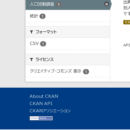
出
人口流動調査
1
別
で
統計
1
CS
フォーマット
CSV
1
AP
ライセンス
クリエイティブ・コモンズ 表示
1
About CKAN
CKAN API
CKANアソシエーション