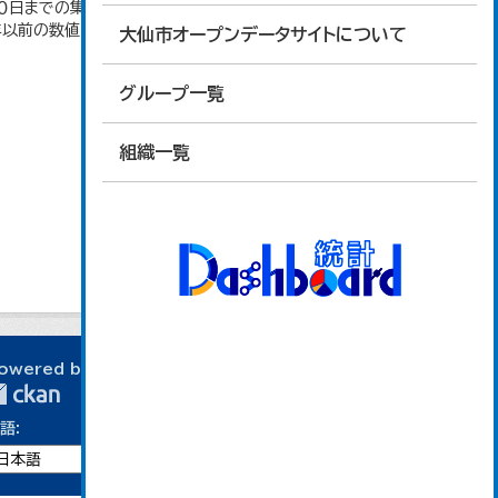
日までの集計。 大仙市の統計「2-10 秋田県年齢
4年以前の数値は合併前市町村の数値を合算したもの
大仙市オープンデータサイトについて
グループ一覧
組織一覧
owered by
語