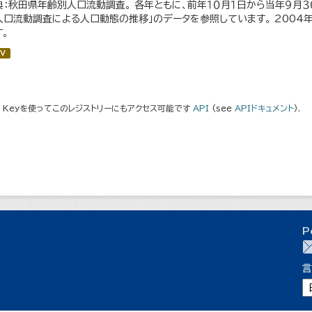
典：秋田県年齢別人口流動調査。 各年ともに、前年１０月１日から当年９月３０
人口流動調査による人口動態の推移」のデータを参照しています。 200
す。
V
I Keyを使ってこのレジストリーにもアクセス可能です
API
(see
APIドキュメント
).
P
言