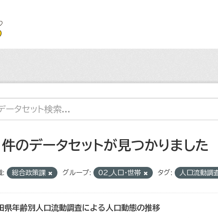
1 件のデータセットが見つかりました
:
総合政策課
グループ:
02_人口・世帯
タグ:
人口流動調
田県年齢別人口流動調査による人口動態の推移