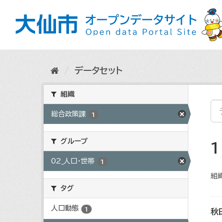
ス
キ
ッ
プ
し
て
内
データセット
容
へ
組織
総合政策課
1
グループ
02_人口・世帯
1
組織
タグ
人口動態
1
秋