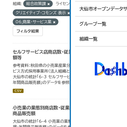
組織:
総合政策課
ライセンス:
大仙市オープンデータサ
クリエイティブ・コモンズ 表示
グループ:
06_商業・サービス業
グループ一覧
フィルタ結果
組織一覧
セルフサービス店商店数・従業者数・年間商品販売
額等
参考資料：秋田県の小売業産業分類小分類別、セルフサー
ビス方式採用事業所（法人組織と個人経営事業所の合計）。
大仙市の統計「6-3 セルフサービス店 商店数・従業者数・
年間商品販売額」のデータを参照しています。
CSV
小売業の業態別商店数・従業者数・売場面積・年間
商品販売額
大仙市の統計「6-4 小売業の業態別商店数・従業者数・売