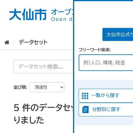
ス
キ
ッ
プ
し
て
大仙市公式
内
データセット
容
フリーワード検索
へ
並び順
一覧から探す
5 件のデータセットが見つか
分野別に探す
りました