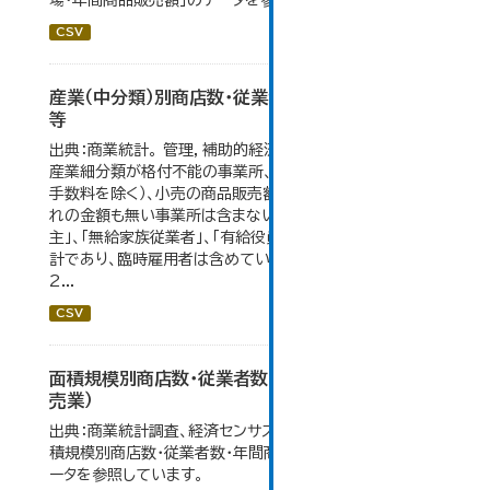
場・年間商品販売額」のデータを参照しています。
CSV
産業（中分類）別商店数・従業者数・年間商品販売額
等
出典：商業統計。 管理，補助的経済活動のみを行う事業所、
産業細分類が格付不能の事業所、卸売の商品販売額（仲立
手数料を除く）、小売の商品販売額及び仲立手数料のいず
れの金額も無い事業所は含まない。 従業者総数は「個人業
主」、「無給家族従業者」、「有給役員」及び「常用雇用者」の
計であり、臨時雇用者は含めていない。 大仙市の統計「6-
2...
CSV
面積規模別商店数・従業者数・年間商品販売額（小
売業）
出典：商業統計調査、経済センサス。 大仙市の統計「6-5 面
積規模別商店数・従業者数・年間商品販売額（小売業）」のデ
ータを参照しています。