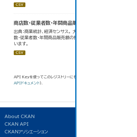
CSV
商店数・従業者数・年間商品販売額の推移
出典：商業統計、経済センサス。 大仙市の統計「6-1 商店
数・従業者数・年間商品販売額の推移」のデータを参照して
います。
CSV
API Keyを使ってこのレジストリーにもアクセス可能です
API
(see
APIドキュメント
).
About CKAN
CKAN API
CKANアソシエーション