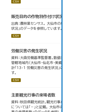
CSV
販売目的の作物別作付け状況
出典：農林業センサス。 大仙市の統計「3-1 農業経営体の
状況」のデータを参照しています。
CSV
労働災害の発生状況
資料：大曲労働基準監督署。数値は大曲労働基準監督署の
管轄地域内（大仙市・仙北市・美郷町）の合計。 大仙市の統
計「13-1 労働災害の発生状況」のデータを参照していま
す。
CSV
主要観光行事の来場者数
資料：秋田県観光統計。観光行事が開催されなかったもの
については「－」と記載。 大仙市の統計「15-1 主要観光行