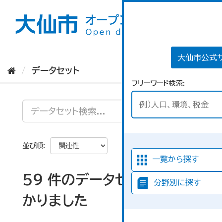
ス
キ
ッ
プ
し
て
大仙市公式
内
データセット
容
フリーワード検索
へ
並び順
一覧から探す
59 件のデータセットが見つ
分野別に探す
かりました