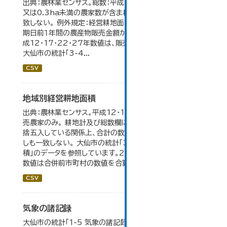
出典：農林業センサス。総数：平成7年までは、自給的農家数
又は0.3ha未満の農家数が含まれているため横の計と合
致しない。 例外規定：経営耕地面積が0.3ha未満で、調査
期日前１年間の農産物販売金額が50万円以上の農家。 平
成12・17・22・27年数値は、販売農家のみが調査対象。
大仙市の統計「3-4...
CSV
地域別経営耕地面積
出典：農林業センサス。平成12・17・22・27年数値は、販
売農家のみ。 耕地計及び総数欄については、1ha未満を四
捨五入している関係上、合計の数値と内訳の加算値は必ず
しも一致しない。 大仙市の統計「3-5 地域別経営耕地面
積」のデータを参照しています。2005年以前の「市内全域」
数値は合併前市町村の数値を合算したものです。
CSV
気象の諸記録
大仙市の統計「1-5 気象の諸記録」のデータを参照してい