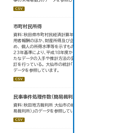
事の来場者数」のデータを参照しています。
CSV
市町村民所得
資料：秋田県市町村民経済計算年報。市町村民所得は、雇
用者報酬のほか、財産所得及び企業所得も含んでいるた
め、 個人の所得水準等を示すものではない。数値は平成
23年基準により、平成18年度から作成されたもので、 新
たなデータの入手や推計方法の変更により、毎年度遡及改
訂を行っている。 大仙市の統計「16-2 市町村民所得」の
データを参照しています。
CSV
民事事件処理件数（簡易裁判所）
資料：秋田地方裁判所 大仙市の統計「12-14 民事事件（簡
易裁判所）」のデータを参照しています。
CSV