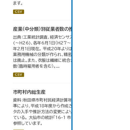
ます。
CSV
産業（中分類）別従業者数の推移
出典：工業統計調査、経済センサス。 各年12月31日現在
(～H26)、各年6月1日（H27～）・平成23年のみ平成24
年2月1日現在。 平成20年よりはん用機械、生産用機械、
業務用機械の分類が作られ、精密機械、一般用機械の分類
は廃止。また、衣服は繊維に統合された。 数値は総従業者
数（臨時雇用者を含む）。...
CSV
市町村内総生産
資料：秋田県市町村民経済計算年報。数値は平成23年基
準により、平成18年度から作成されたもので、 新たなデー
タの入手や推計方法の変更により、毎年度遡及改訂を行っ
ている。 大仙市の統計「16-1 市町村内総生産」のデータを
参照しています。