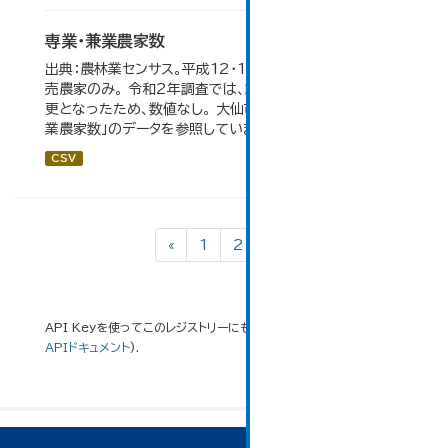
専業・兼業農家数
出典：農林業センサス。平成12・17・22・27年数値は、販
売農家のみ。 令和2年調査では、調査項目・集計体系が変
更となったため、数値なし。 大仙市の統計「3-3 専業・兼
業農家数」のデータを参照しています。
CSV
«
1
2
3
API Keyを使ってこのレジストリーにもアクセス可能です
API
(see
APIドキュメント
).