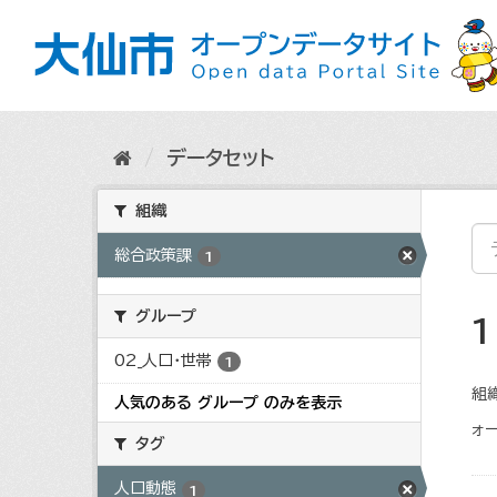
ス
キ
ッ
プ
し
て
内
データセット
容
へ
組織
総合政策課
1
グループ
02_人口・世帯
1
組織
人気のある グループ のみを表示
ォー
タグ
人口動態
1