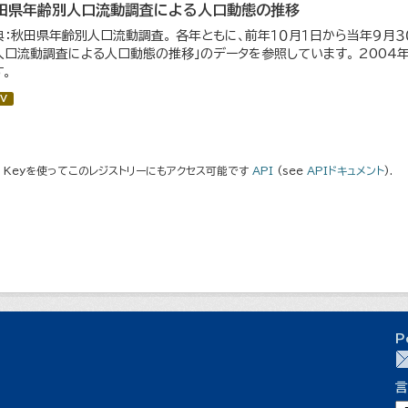
田県年齢別人口流動調査による人口動態の推移
典：秋田県年齢別人口流動調査。 各年ともに、前年１０月１日から当年９月３０
人口流動調査による人口動態の推移」のデータを参照しています。 200
す。
V
I Keyを使ってこのレジストリーにもアクセス可能です
API
(see
APIドキュメント
).
P
言