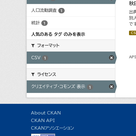
秋
人口流動調査
1
出
別
統計
1
で
CS
人気のある タグ のみを表示
フォーマット
AP
CSV
1
ライセンス
クリエイティブ・コモンズ 表示
1
About CKAN
CKAN API
CKANアソシエーション