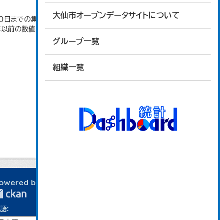
大仙市オープンデータサイトについて
日までの集計。 大仙市の統計「2-10 秋田県年齢
4年以前の数値は合併前市町村の数値を合算したもの
グループ一覧
組織一覧
owered by
語