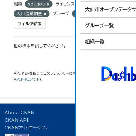
組織:
sougou
ライセンス:
cc-by
タグ:
大仙市オープンデータサ
人口流動調査
グループ:
opdjinko
フィルタ結果
グループ一覧
組織一覧
他の検索を試してください。
API Keyを使ってこのレジストリーにもアクセス可能です
API
(see
APIドキュメント
).
About CKAN
CKAN API
CKANアソシエーション