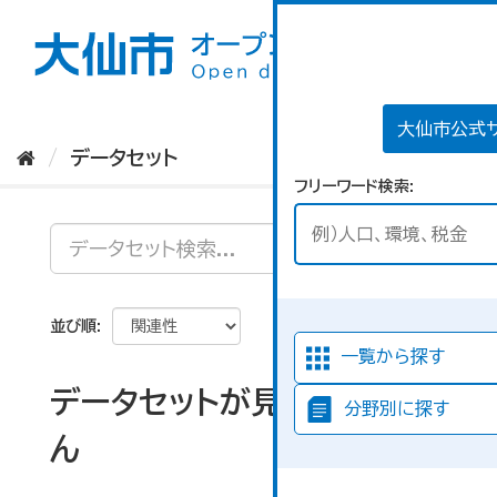
ス
キ
ッ
プ
し
て
大仙市公式
内
データセット
容
フリーワード検索
へ
並び順
一覧から探す
データセットが見つかりませ
分野別に探す
ん