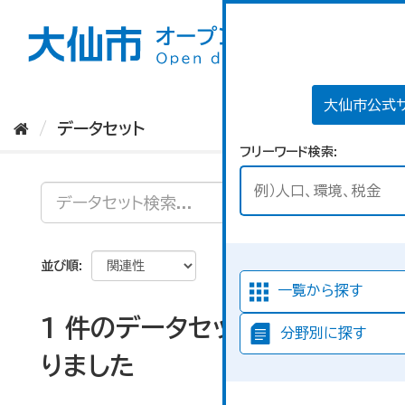
ス
キ
ッ
プ
し
て
大仙市公式
内
データセット
容
フリーワード検索
へ
並び順
一覧から探す
1 件のデータセットが見つか
分野別に探す
りました