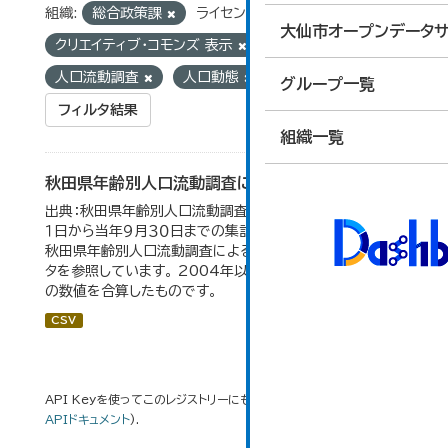
組織:
総合政策課
ライセンス:
大仙市オープンデータサ
クリエイティブ・コモンズ 表示
タグ:
人口流動調査
人口動態
グループ一覧
フィルタ結果
組織一覧
秋田県年齢別人口流動調査による人口動態の推移
出典：秋田県年齢別人口流動調査。 各年ともに、前年１０月
１日から当年９月３０日までの集計。 大仙市の統計「2-10
秋田県年齢別人口流動調査による人口動態の推移」のデー
タを参照しています。 2004年以前の数値は合併前市町村
の数値を合算したものです。
CSV
API Keyを使ってこのレジストリーにもアクセス可能です
API
(see
APIドキュメント
).