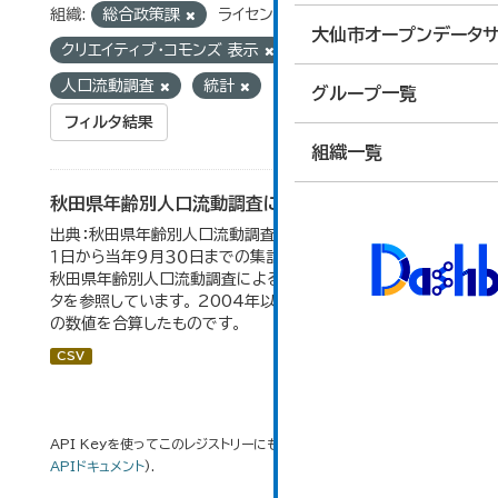
組織:
総合政策課
ライセンス:
大仙市オープンデータサ
クリエイティブ・コモンズ 表示
タグ:
人口流動調査
統計
グループ一覧
フィルタ結果
組織一覧
秋田県年齢別人口流動調査による人口動態の推移
出典：秋田県年齢別人口流動調査。 各年ともに、前年１０月
１日から当年９月３０日までの集計。 大仙市の統計「2-10
秋田県年齢別人口流動調査による人口動態の推移」のデー
タを参照しています。 2004年以前の数値は合併前市町村
の数値を合算したものです。
CSV
API Keyを使ってこのレジストリーにもアクセス可能です
API
(see
APIドキュメント
).