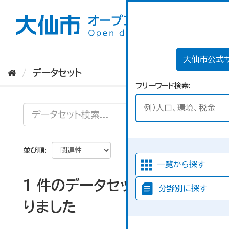
ス
キ
ッ
プ
し
て
大仙市公式
内
データセット
容
フリーワード検索
へ
並び順
一覧から探す
1 件のデータセットが見つか
分野別に探す
りました