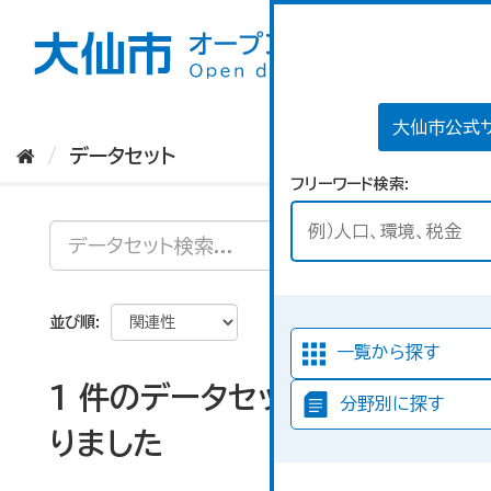
ス
キ
ッ
プ
し
て
大仙市公式
内
データセット
容
フリーワード検索
へ
並び順
一覧から探す
1 件のデータセットが見つか
分野別に探す
りました