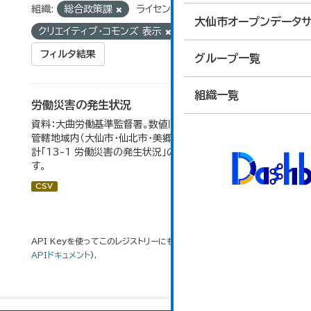
組織:
総合政策課
ライセンス:
大仙市オープンデータサ
クリエイティブ・コモンズ 表示
タグ:
労働災害
フィルタ結果
グループ一覧
組織一覧
労働災害の発生状況
資料：大曲労働基準監督署。数値は大曲労働基準監督署の
管轄地域内（大仙市・仙北市・美郷町）の合計。 大仙市の統
計「13-1 労働災害の発生状況」のデータを参照していま
す。
CSV
API Keyを使ってこのレジストリーにもアクセス可能です
API
(see
APIドキュメント
).