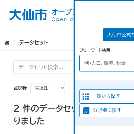
ス
キ
ッ
プ
し
て
大仙市公式
内
データセット
容
フリーワード検索
へ
並び順
一覧から探す
2 件のデータセットが見つか
分野別に探す
りました