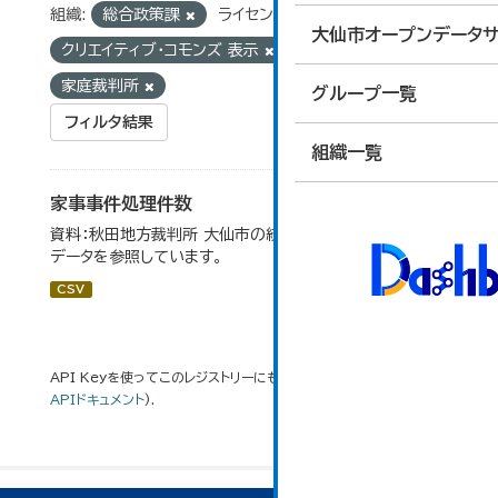
組織:
総合政策課
ライセンス:
大仙市オープンデータサ
クリエイティブ・コモンズ 表示
タグ:
家庭裁判所
グループ一覧
フィルタ結果
組織一覧
家事事件処理件数
資料：秋田地方裁判所 大仙市の統計「12-15家事事件」の
データを参照しています。
CSV
API Keyを使ってこのレジストリーにもアクセス可能です
API
(see
APIドキュメント
).