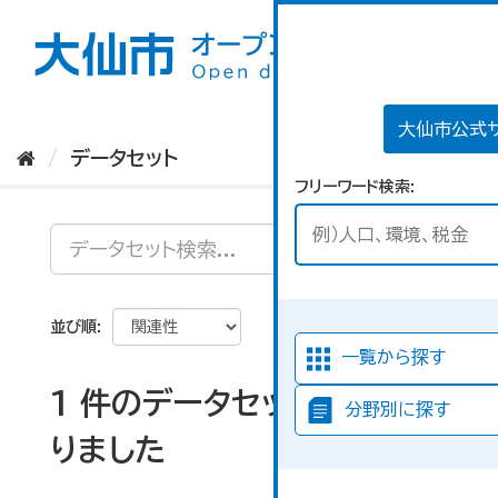
ス
キ
ッ
プ
し
て
大仙市公式
内
データセット
容
フリーワード検索
へ
並び順
一覧から探す
1 件のデータセットが見つか
分野別に探す
りました