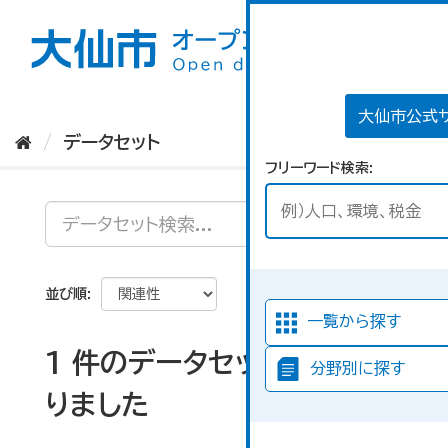
ス
キ
ッ
プ
し
て
大仙市公式
内
データセット
容
フリーワード検索
へ
並び順
一覧から探す
1 件のデータセットが見つか
分野別に探す
りました