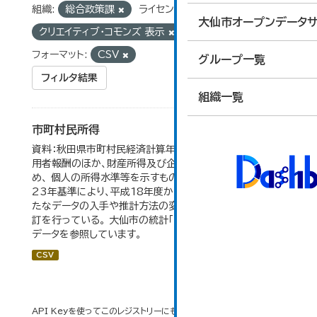
組織:
総合政策課
ライセンス:
大仙市オープンデータサ
クリエイティブ・コモンズ 表示
タグ:
市民所得
フォーマット:
CSV
グループ一覧
フィルタ結果
組織一覧
市町村民所得
資料：秋田県市町村民経済計算年報。市町村民所得は、雇
用者報酬のほか、財産所得及び企業所得も含んでいるた
め、 個人の所得水準等を示すものではない。数値は平成
23年基準により、平成18年度から作成されたもので、 新
たなデータの入手や推計方法の変更により、毎年度遡及改
訂を行っている。 大仙市の統計「16-2 市町村民所得」の
データを参照しています。
CSV
API Keyを使ってこのレジストリーにもアクセス可能です
API
(see