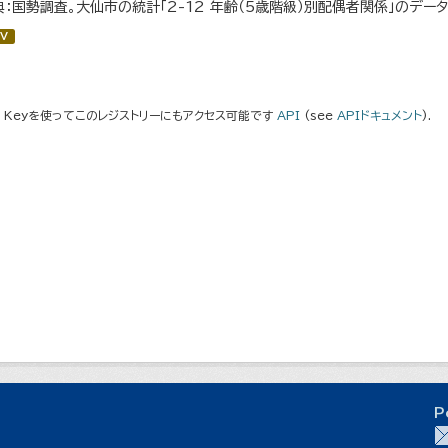
典：国勢調査。大仙市の統計「2-12 年齢（5歳階級）別配偶者関係」のデー
V
I Keyを使ってこのレジストリーにもアクセス可能です
API
(see
APIドキュメント
).
P