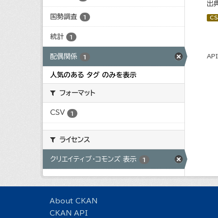
出
国勢調査
1
CS
統計
1
配偶関係
AP
1
人気のある タグ のみを表示
フォーマット
CSV
1
ライセンス
クリエイティブ・コモンズ 表示
1
About CKAN
CKAN API