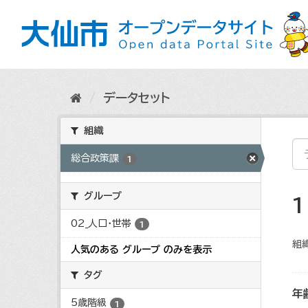
ス
キ
ッ
プ
し
て
内
データセット
容
へ
組織
総合政策課
1
グループ
02_人口・世帯
1
組織
人気のある グループ のみを表示
タグ
年
5歳階級
1