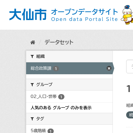
ス
キ
ッ
プ
し
て
内
データセット
容
へ
組織
総合政策課
1
グループ
02_人口・世帯
1
組織
人気のある グループ のみを表示
タグ
5歳階級
1