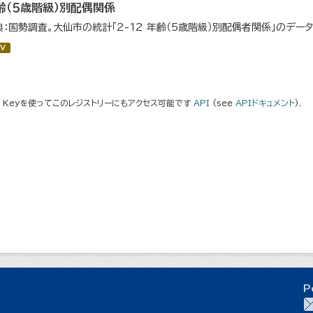
齢（５歳階級）別配偶関係
典：国勢調査。大仙市の統計「2-12 年齢（5歳階級）別配偶者関係」のデー
V
I Keyを使ってこのレジストリーにもアクセス可能です
API
(see
APIドキュメント
).
P