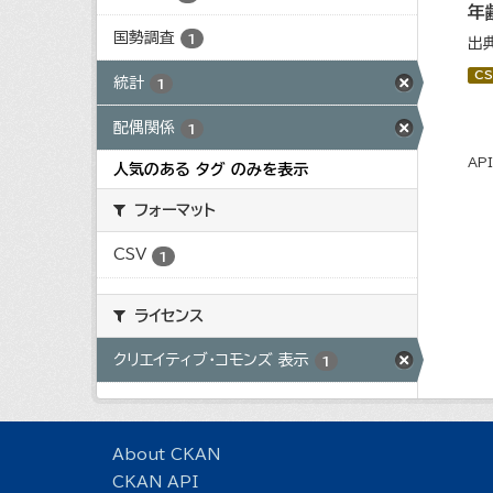
年
国勢調査
1
出
CS
統計
1
配偶関係
1
AP
人気のある タグ のみを表示
フォーマット
CSV
1
ライセンス
クリエイティブ・コモンズ 表示
1
About CKAN
CKAN API