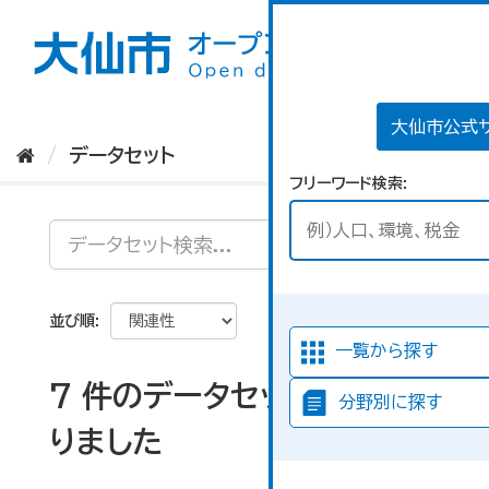
ス
キ
ッ
プ
し
て
大仙市公式
内
データセット
容
フリーワード検索
へ
並び順
一覧から探す
7 件のデータセットが見つか
分野別に探す
りました