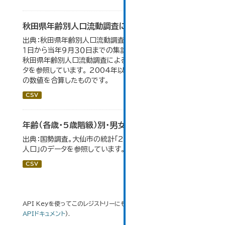
秋田県年齢別人口流動調査による人口動態の推移
出典：秋田県年齢別人口流動調査。 各年ともに、前年１０月
１日から当年９月３０日までの集計。 大仙市の統計「2-10
秋田県年齢別人口流動調査による人口動態の推移」のデー
タを参照しています。 2004年以前の数値は合併前市町村
の数値を合算したものです。
CSV
年齢（各歳・5歳階級）別・男女別人口
出典：国勢調査。大仙市の統計「2-1 年齢（各歳）別・男女別
人口」のデータを参照しています。
CSV
API Keyを使ってこのレジストリーにもアクセス可能です
API
(see
APIドキュメント
).