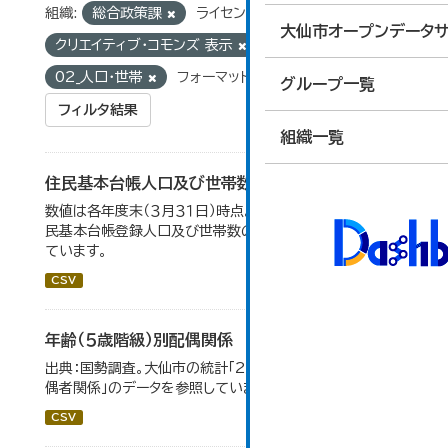
組織:
総合政策課
ライセンス:
大仙市オープンデータサ
クリエイティブ・コモンズ 表示
グループ:
02_人口・世帯
フォーマット:
CSV
グループ一覧
フィルタ結果
組織一覧
住民基本台帳人口及び世帯数の推移
数値は各年度末（３月３１日）時点。大仙市の統計「2-9 住
民基本台帳登録人口及び世帯数の推移」のデータを参照し
ています。
CSV
年齢（５歳階級）別配偶関係
出典：国勢調査。大仙市の統計「2-12 年齢（5歳階級）別配
偶者関係」のデータを参照しています。
CSV