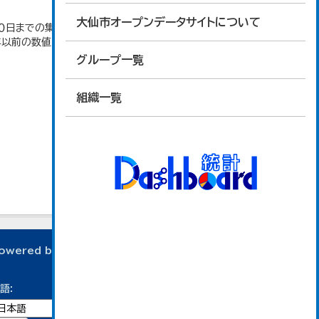
大仙市オープンデータサイトについて
日までの集計。 大仙市の統計「2-10 秋田県年齢
4年以前の数値は合併前市町村の数値を合算したもの
グループ一覧
組織一覧
owered by
語