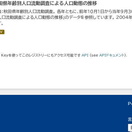
田県年齢別人口流動調査による人口動態の推移
典：秋田県年齢別人口流動調査。 各年ともに、前年１０月１日から当年９月３０
人口流動調査による人口動態の推移」のデータを参照しています。 200
す。
V
I Keyを使ってこのレジストリーにもアクセス可能です
API
(see
APIドキュメント
).
P
言