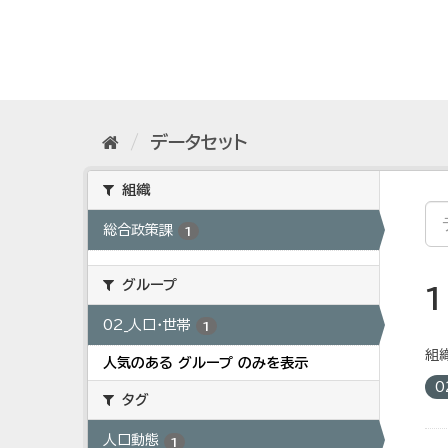
ス
キ
ッ
プ
し
て
内
データセット
容
へ
組織
総合政策課
1
グループ
02_人口・世帯
1
組織
人気のある グループ のみを表示
0
タグ
人口動態
1