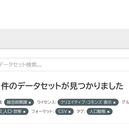
1 件のデータセットが見つかりました
:
総合政策課
ライセンス:
クリエイティブ・コモンズ 表示
グル
2_人口・世帯
フォーマット:
CSV
タグ:
人口動態