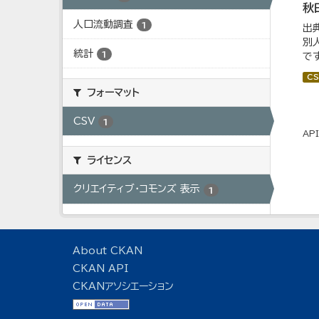
秋
人口流動調査
1
出
別
統計
1
で
CS
フォーマット
CSV
1
AP
ライセンス
クリエイティブ・コモンズ 表示
1
About CKAN
CKAN API
CKANアソシエーション