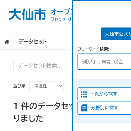
ス
キ
ッ
プ
し
て
大仙市公式
内
データセット
容
フリーワード検索
へ
並び順
一覧から探す
1 件のデータセットが見つか
分野別に探す
りました