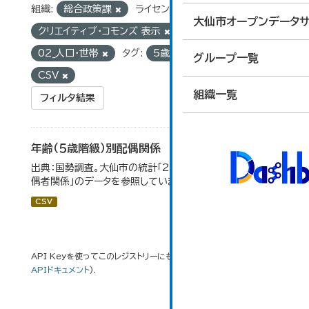
組織:
総合政策課
ライセンス:
大仙市オープンデータサ
クリエイティブ・コモンズ 表示
グループ:
02_人口・世帯
タグ:
5歳階級
フォーマット:
グループ一覧
CSV
組織一覧
フィルタ結果
年齢（５歳階級）別配偶関係
出典：国勢調査。大仙市の統計「2-12 年齢（5歳階級）別配
偶者関係」のデータを参照しています。
CSV
API Keyを使ってこのレジストリーにもアクセス可能です
API
(see
APIドキュメント
).