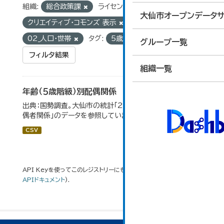
組織:
総合政策課
ライセンス:
大仙市オープンデータサ
クリエイティブ・コモンズ 表示
グループ:
02_人口・世帯
タグ:
5歳階級
国勢調査
グループ一覧
フィルタ結果
組織一覧
年齢（５歳階級）別配偶関係
出典：国勢調査。大仙市の統計「2-12 年齢（5歳階級）別配
偶者関係」のデータを参照しています。
CSV
API Keyを使ってこのレジストリーにもアクセス可能です
API
(see
APIドキュメント
).