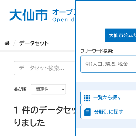
ス
キ
ッ
プ
し
て
大仙市公式
内
データセット
容
フリーワード検索
へ
並び順
一覧から探す
1 件のデータセットが見つか
分野別に探す
りました