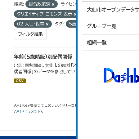
組織:
総合政策課
ライセンス:
大仙市オープンデータサ
クリエイティブ・コモンズ 表示
グループ:
02_人口・世帯
タグ:
5歳階級
配偶関係
グループ一覧
フィルタ結果
組織一覧
年齢（５歳階級）別配偶関係
出典：国勢調査。大仙市の統計「2-12 年齢（5歳階級）別配
偶者関係」のデータを参照しています。
CSV
API Keyを使ってこのレジストリーにもアクセス可能です
API
(see
APIドキュメント
).