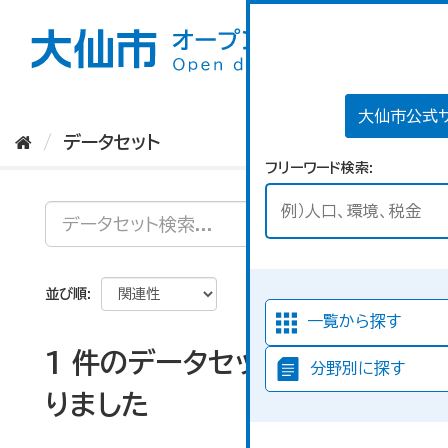
ス
キ
ッ
プ
し
て
大仙市公式
内
データセット
容
フリーワード検索
へ
並び順
一覧から探す
1 件のデータセットが見つか
分野別に探す
りました