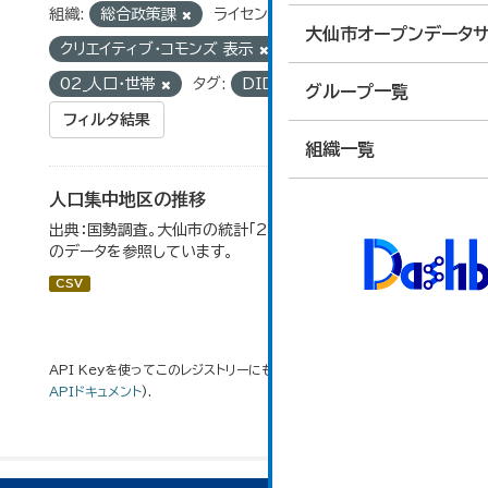
組織:
総合政策課
ライセンス:
大仙市オープンデータサ
クリエイティブ・コモンズ 表示
グループ:
02_人口・世帯
タグ:
DID地区
グループ一覧
フィルタ結果
組織一覧
人口集中地区の推移
出典：国勢調査。大仙市の統計「2-3 人口集中地区の推移」
のデータを参照しています。
CSV
API Keyを使ってこのレジストリーにもアクセス可能です
API
(see
APIドキュメント
).