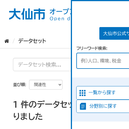
ス
キ
ッ
プ
し
て
大仙市公式
内
データセット
容
フリーワード検索
へ
並び順
一覧から探す
1 件のデータセットが見つか
分野別に探す
りました