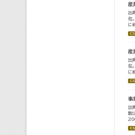
産
出
在
に統
CS
産
出
在
に
CS
事
出
数
2
CS