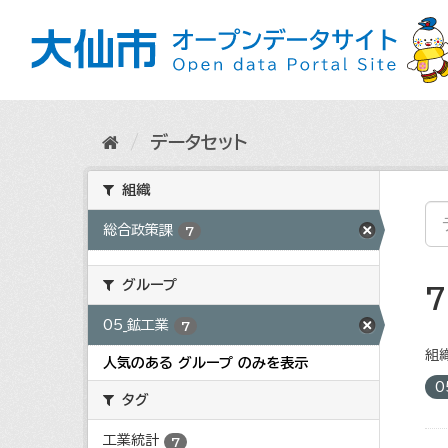
ス
キ
ッ
プ
し
て
内
データセット
容
へ
組織
総合政策課
7
グループ
05_鉱工業
7
組織
人気のある グループ のみを表示
0
タグ
工業統計
7