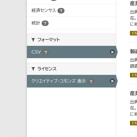
産
経済センサス
7
出
在
統計
7
に
CS
フォーマット
製
CSV
7
出
調
ライセンス
CS
クリエイティブ・コモンズ 表示
7
産
出
在
に
CS