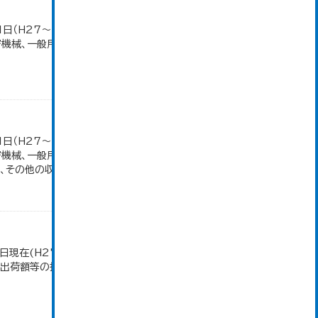
1日（H27～）・平成23年のみ平成24年2月1日現
密機械、一般用機械の分類は廃止。また、衣服は繊維
1日（H27～）・平成23年のみ平成24年2月1日現
密機械、一般用機械の分類は廃止。また、衣服は繊維
その他の収入額の合計。...
日現在(H27～)。 平成23年のみ事業所数、従業者
造品出荷額等の推移」のデータを参照しています。