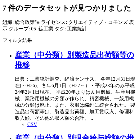
7 件のデータセットが見つかりました
組織:
総合政策課
ライセンス:
クリエイティブ・コモンズ 表
示
グループ:
05_鉱工業
タグ:
工業統計
フィルタ結果
産業（中分類）別製造品出荷額等の
推移
出典：工業統計調査、経済センサス。 各年12月31日現
在(～H26)、各年6月1日（H27～）・平成23年のみ平成
24年2月1日現在。 平成20年よりはん用機械、生産用機
械、業務用機械の分類が作られ、精密機械、一般用機
械の分類は廃止。また、衣服は繊維に統合された。 製
造品出荷額等は、製造品出荷額、加工賃収入、修理料
収入額、その他の収入額の合計。...
CSV
産業（中分類）別現金給与総額の推