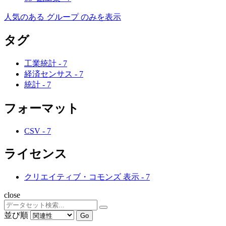
人気のある グループ のみを表示
タグ
工業統計
-
7
経済センサス
-
7
統計
-
7
フォーマット
CSV
-
7
ライセンス
クリエイティブ・コモンズ 表示
-
7
close
並び順
Go