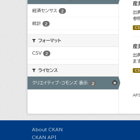
産
経済センサス
2
出
参
統計
2
CS
フォーマット
産
CSV
2
出
ます
ライセンス
CS
クリエイティブ・コモンズ 表示
2
AP
About CKAN
CKAN API