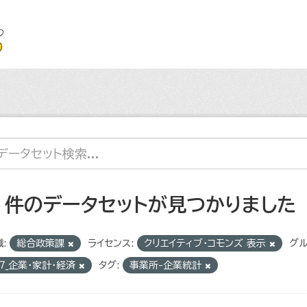
2 件のデータセットが見つかりました
:
総合政策課
ライセンス:
クリエイティブ・コモンズ 表示
グル
7_企業・家計・経済
タグ:
事業所-企業統計