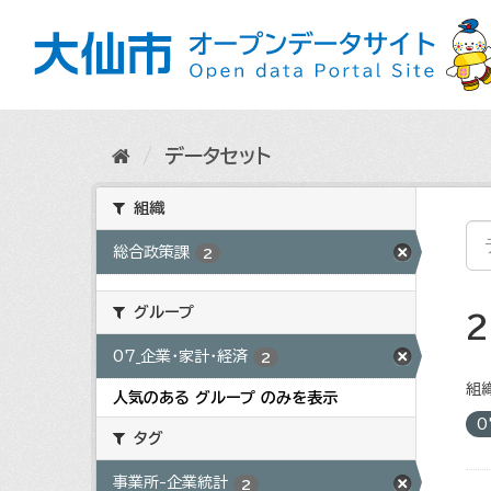
ス
キ
ッ
プ
し
て
内
データセット
容
へ
組織
総合政策課
2
グループ
07_企業・家計・経済
2
組織
人気のある グループ のみを表示
0
タグ
事業所-企業統計
2