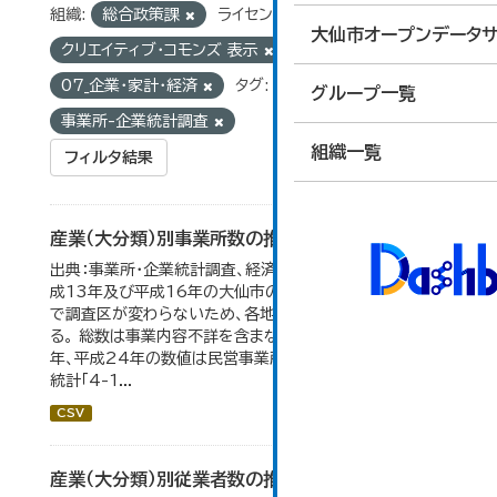
組織:
総合政策課
ライセンス:
大仙市オープンデータサ
クリエイティブ・コモンズ 表示
グループ:
07_企業・家計・経済
タグ:
グループ一覧
事業所-企業統計調査
組織一覧
フィルタ結果
産業（大分類）別事業所数の推移
出典：事業所・企業統計調査、経済センサス。 平成11年、平
成13年及び平成16年の大仙市の数値は、合併前、合併後
で調査区が変わらないため、各地域の数値を合算してい
る。 総数は事業内容不詳を含まない。平成11年、平成16
年、平成24年の数値は民営事業所のみの数値。 大仙市の
統計「4-1...
CSV
産業（大分類）別従業者数の推移