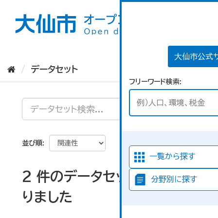
ス
キ
ッ
プ
し
て
大仙市公式
内
データセット
容
フリーワード検索
へ
並び順
一覧から探す
2 件のデータセットが見つか
分野別に探す
りました