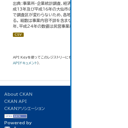
出典：事業所・企業統計調査、経済センサス。 平成11年、平
成13年及び平成16年の大仙市の数値は、合併前、合併後
で調査区が変わらないため、各地域の数値を合算してい
る。 総数は事業内容不詳を含まない。平成11年、平成16
年、平成24年の数値は民営事業所のみの数値。...
CSV
API Keyを使ってこのレジストリーにもアクセス可能です
API
(see
APIドキュメント
).
About CKAN
CKAN API
CKANアソシエーション
Powered by