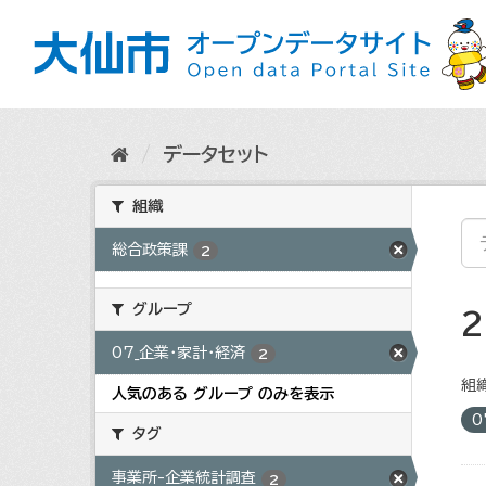
ス
キ
ッ
プ
し
て
内
データセット
容
へ
組織
総合政策課
2
グループ
07_企業・家計・経済
2
組織
人気のある グループ のみを表示
0
タグ
事業所-企業統計調査
2