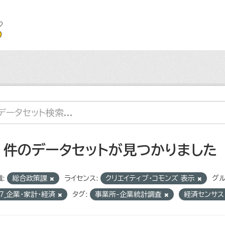
2 件のデータセットが見つかりました
:
総合政策課
ライセンス:
クリエイティブ・コモンズ 表示
グル
7_企業・家計・経済
タグ:
事業所-企業統計調査
経済センサ