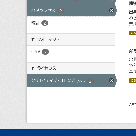
産
経済センサス
2
出
わ
統計
2
業所
CS
フォーマット
産
CSV
2
出
わ
ライセンス
業所
クリエイティブ・コモンズ 表示
CS
2
AP