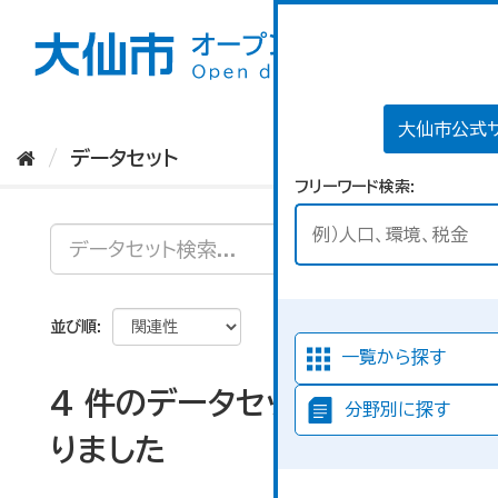
ス
キ
ッ
プ
し
て
大仙市公式
内
データセット
容
フリーワード検索
へ
並び順
一覧から探す
4 件のデータセットが見つか
分野別に探す
りました