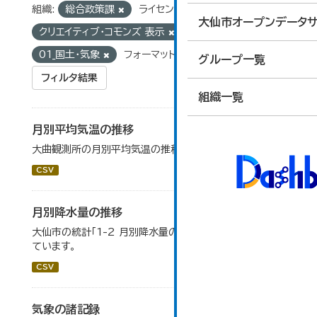
組織:
総合政策課
ライセンス:
大仙市オープンデータサ
クリエイティブ・コモンズ 表示
グループ:
01_国土・気象
フォーマット:
CSV
グループ一覧
フィルタ結果
組織一覧
月別平均気温の推移
大曲観測所の月別平均気温の推移一覧です。
CSV
月別降水量の推移
大仙市の統計「1-2 月別降水量の推移」のデータを参照し
ています。
CSV
気象の諸記録