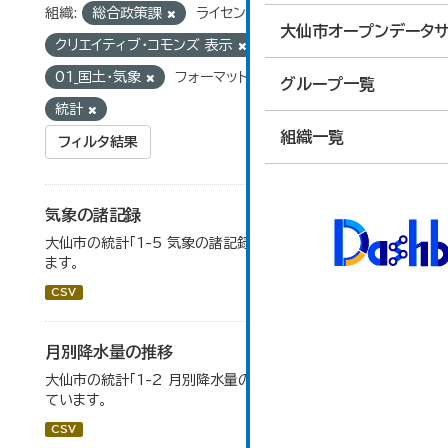
組織:
総合政策課
ライセンス:
大仙市オープンデータサ
クリエイティブ・コモンズ 表示
グループ:
01_国土・気象
フォーマット:
CSV
タグ:
グループ一覧
統計
組織一覧
フィルタ結果
気象の諸記録
大仙市の統計「1-5 気象の諸記録」のデータを参照してい
ます。
CSV
月別降水量の推移
大仙市の統計「1-2 月別降水量の推移」のデータを参照し
ています。
CSV