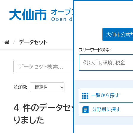
ス
キ
ッ
プ
し
て
大仙市公式
内
データセット
容
フリーワード検索
へ
並び順
一覧から探す
4 件のデータセットが見つか
分野別に探す
りました