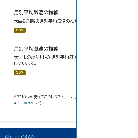
月別平均気温の推移
大曲観測所の月別平均気温の推移一覧です。
CSV
月別平均風速の推移
大仙市の統計「1-3 月別平均風速の推移」のデータを参照
しています。
CSV
API Keyを使ってこのレジストリーにもアクセス可能です
API
(see
APIドキュメント
).
About CKAN