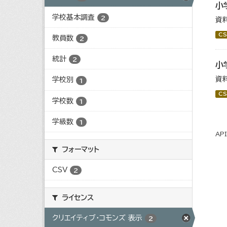
小
学校基本調査
2
資
CS
教員数
2
統計
2
小
資
学校別
1
CS
学校数
1
学級数
1
AP
フォーマット
CSV
2
ライセンス
クリエイティブ・コモンズ 表示
2