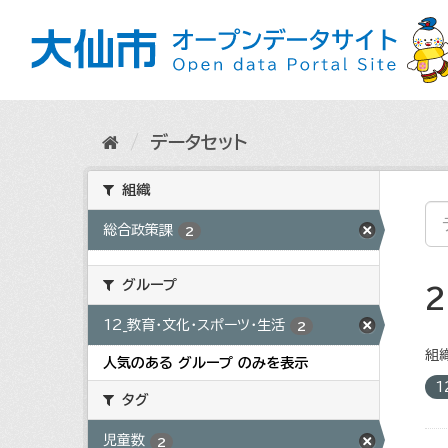
ス
キ
ッ
プ
し
て
内
データセット
容
へ
組織
総合政策課
2
グループ
12_教育・文化・スポーツ・生活
2
組織
人気のある グループ のみを表示
1
タグ
児童数
2