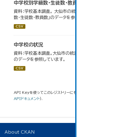
中学校別学級数・生徒数・教員数
資料：学校基本調査。 大仙市の統計「14-6 中学校別学級
数・生徒数・教員数」のデータを参照しています。
CSV
中学校の状況
資料：学校基本調査。大仙市の統計「14-5 中学校の状況」
のデータを参照しています。
CSV
API Keyを使ってこのレジストリーにもアクセス可能です
API
(see
APIドキュメント
).
About CKAN