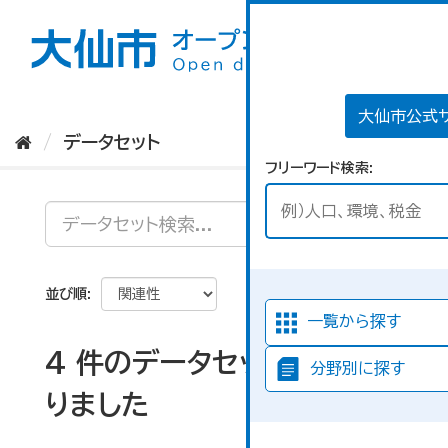
ス
キ
ッ
プ
し
て
大仙市公式
内
データセット
容
フリーワード検索
へ
並び順
一覧から探す
4 件のデータセットが見つか
分野別に探す
りました