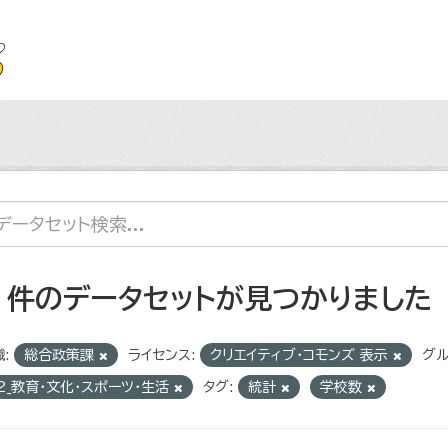
2 件のデータセットが見つかりました
:
総合政策課
ライセンス:
クリエイティブ・コモンズ 表示
グル
2_教育・文化・スポーツ・生活
タグ:
統計
学校数