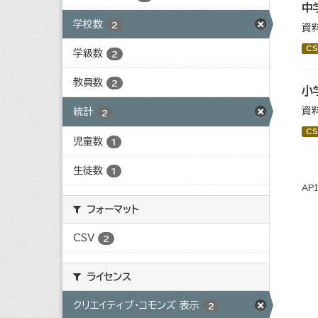
中
学校数
2
資
CS
学級数
2
教員数
2
小
資
統計
2
CS
児童数
1
生徒数
1
AP
フォーマット
CSV
2
ライセンス
クリエイティブ・コモンズ 表示
2