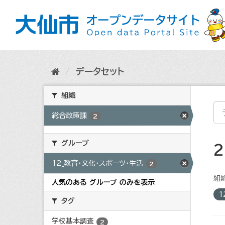
ス
キ
ッ
プ
し
て
内
データセット
容
へ
組織
総合政策課
2
グループ
12_教育・文化・スポーツ・生活
2
組織
人気のある グループ のみを表示
1
タグ
学校基本調査
2