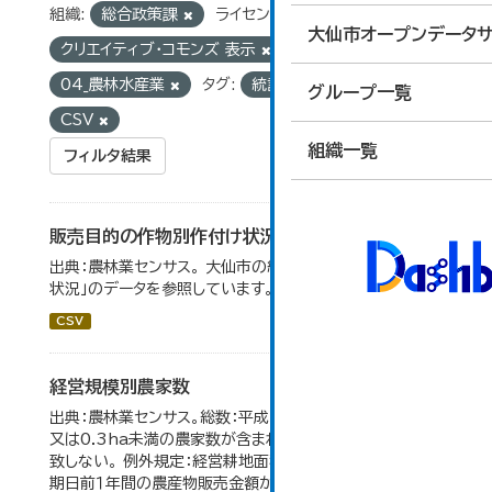
組織:
総合政策課
ライセンス:
大仙市オープンデータサ
クリエイティブ・コモンズ 表示
グループ:
04_農林水産業
タグ:
統計
フォーマット:
グループ一覧
CSV
組織一覧
フィルタ結果
販売目的の作物別作付け状況
出典：農林業センサス。 大仙市の統計「3-1 農業経営体の
状況」のデータを参照しています。
CSV
経営規模別農家数
出典：農林業センサス。総数：平成7年までは、自給的農家数
又は0.3ha未満の農家数が含まれているため横の計と合
致しない。 例外規定：経営耕地面積が0.3ha未満で、調査
期日前１年間の農産物販売金額が50万円以上の農家。 平