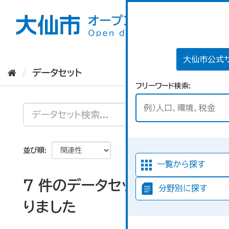
ス
キ
ッ
プ
し
て
大仙市公式
内
データセット
容
フリーワード検索
へ
並び順
一覧から探す
7 件のデータセットが見つか
分野別に探す
りました