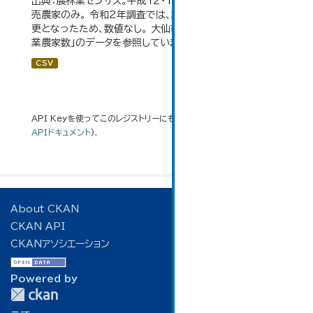
出典：農林業センサス。平成12・17・22・27年数値は、販
売農家のみ。 令和2年調査では、調査項目・集計体系が変
更となったため、数値なし。 大仙市の統計「3-3 専業・兼
業農家数」のデータを参照しています。
CSV
API Keyを使ってこのレジストリーにもアクセス可能です
API
(see
APIドキュメント
).
About CKAN
CKAN API
CKANアソシエーション
Powered by