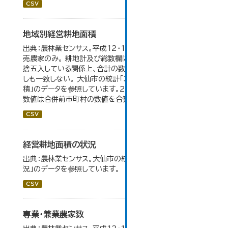
CSV
地域別経営耕地面積
出典：農林業センサス。平成12・17・22・27年数値は、販
売農家のみ。 耕地計及び総数欄については、1ha未満を四
捨五入している関係上、合計の数値と内訳の加算値は必ず
しも一致しない。 大仙市の統計「3-5 地域別経営耕地面
積」のデータを参照しています。2005年以前の「市内全域」
数値は合併前市町村の数値を合算したものです。
CSV
経営耕地面積の状況
出典：農林業センサス。大仙市の統計「3-1 農業経営体の状
況」のデータを参照しています。
CSV
専業・兼業農家数