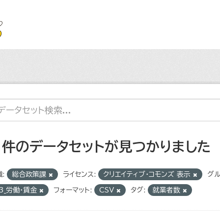
1 件のデータセットが見つかりました
:
総合政策課
ライセンス:
クリエイティブ・コモンズ 表示
グル
3_労働・賃金
フォーマット:
CSV
タグ:
就業者数