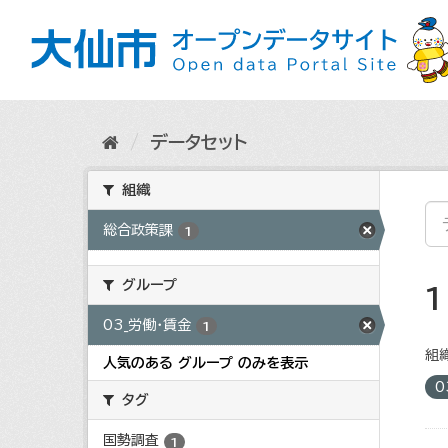
ス
キ
ッ
プ
し
て
内
データセット
容
へ
組織
総合政策課
1
グループ
03_労働・賃金
1
組織
人気のある グループ のみを表示
0
タグ
国勢調査
1