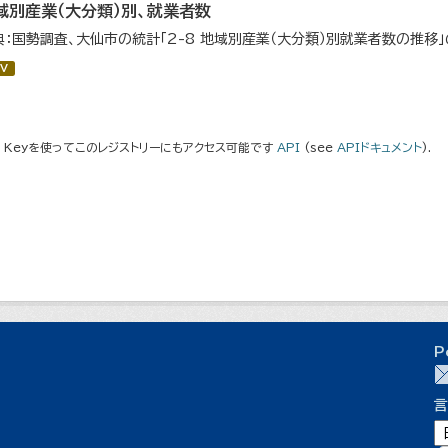
域別産業（大分類）別、就業者数
典：国勢調査、大仙市の統計「2-8 地域別産業（大分類）別就業者数の推移
V
I Keyを使ってこのレジストリーにもアクセス可能です
API
(see
APIドキュメント
).
P
言