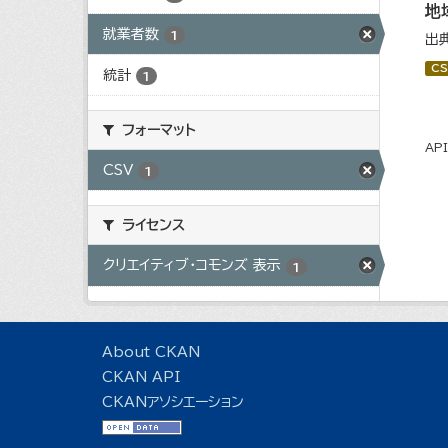
地
就業者数
1
出
CS
統計
1
フォーマット
AP
CSV
1
ライセンス
クリエイティブ・コモンズ 表示
1
About CKAN
CKAN API
CKANアソシエーション